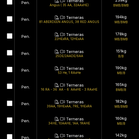
239kg
Terneras
Pen.
Angus ( 35 AA, 32AAxHE)
BMB/BMB
194kg
Terneras
Pen.
81 ABERDEEN ANGUS, 38 RED ANGUS
MB/BMB
178kg
Terneras
Pen.
22HExRA, 12HExAA
MB/BMB
151kg
Terneras
Pen.
25DE/2AADE/6AA
B/B
190kg
Terneras
Pen.
53 He, 1 RAxHe
MB/B
165kg
Terneras
Pen.
16:RA - 36: AA - 6: AAxHE - 3:RAxHE
BMB/B
182kg
Terneras
Pen.
39AA, 19HExAA, 7RE, 1HExRA
MB/BMB
160kg
Terneras
Pen.
34HE; 10AAHE; 1AA; 1RAHE
MB/B
142kg
Terneras
Pen.