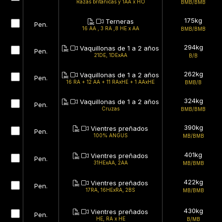
Razas británicas y 1AA x HO
BMB/BMB
175kg
Terneras
Pen.
16 AA , 3 RA ,8 HE x AA
BMB/BMB
294kg
Vaquillonas de 1 a 2 años
Pen.
21DE, 1DExAA
B/B
262kg
Vaquillonas de 1 a 2 años
Pen.
16 RA + 12 AA + 11 RAxHE + 1 AAxHE
BMB/B
324kg
Vaquillonas de 1 a 2 años
Pen.
Cruzas
BMB/BMB
390kg
Vientres preñados
Pen.
100% ANGUS
MB/BMB
401kg
Vientres preñados
Pen.
31HExAA, 2AA
MB/BMB
422kg
Vientres preñados
Pen.
17RA, 16HExRA, 2BS
MB/BMB
430kg
Vientres preñados
Pen.
HE, RA x HE
B/MB