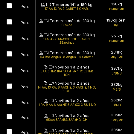
168kg
Terneros 141 a 180 kg
Pen.
17 AA 13 RA 7 CARET 1 CHAR.
BMB/BMB
190kg (est)
Terneros más de 180 kg
Pen.
CRUZA
B/B
Terneros más de 180 kg
251kg
Pen.
6AA-4RA-6RAxHE-1HE-1RAxSH-
BMB/BMB
2Barcinos
234kg
Terneros más de 180 kg
Pen.
53 Red Angus- 8 Angus - 4 Caretas
MB/BMB
Novillos 1 a 2 años
397kg
Pen.
3AA 6HER 1RA 1AAxHER 1HOLxHER
B/BMB
1CH
Novillos 1 a 2 años
332kg
Pen.
14 AA, 13 RA, 8 AAXHE, 3 RAXHE, 1 NO,
MB/B
1 CH
262kg
Novillos 1 a 2 años
Pen.
11 RA 9 AA 6 AAxHE 5 AAxXX 3 BS 1 NO
B/MB
335kg
Novillos 1 a 2 años
Pen.
95AA/6AAxBS/3AAxHE/1CH
BMB/MB
305kg
Novillos 1 a 2 años
Pen.