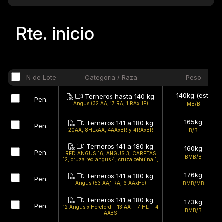
Rte.
inicio
N de Lote
Categoría / Raza
Peso
140kg (est)
Terneros hasta 140 kg
Pen.
Angus (32 AA, 17 RA, 1 RAxHE)
MB/B
165kg
Terneros 141 a 180 kg
Pen.
20AA, 8HExAA, 4AAxBR y 4RAxBR
B/B
Terneros 141 a 180 kg
160kg
Pen.
RED ANGUS 16, ANGUS 3, CARETAS
BMB/B
12, cruza red angus 4, cruza cebuina 1,
cruza holando 2
176kg
Terneros 141 a 180 kg
Pen.
Angus (53 AA,1 RA, 6 AAxHe)
BMB/MB
Terneros 141 a 180 kg
173kg
Pen.
12 Angus x Hereford + 13 AA + 7 HE + 4
BMB/B
AABS