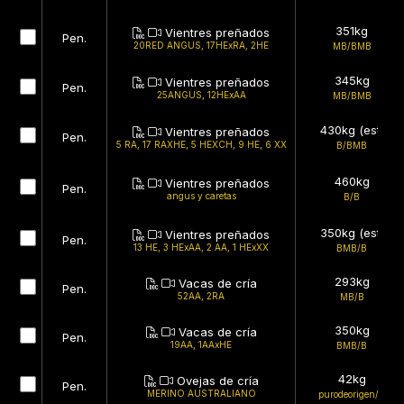
351kg
Vientres preñados
Pen.
20RED ANGUS, 17HExRA, 2HE
MB/BMB
345kg
Vientres preñados
Pen.
25ANGUS, 12HExAA
MB/BMB
430kg (est)
Vientres preñados
Pen.
5 RA, 17 RAXHE, 5 HEXCH, 9 HE, 6 XX
B/BMB
460kg
Vientres preñados
Pen.
angus y caretas
B/B
350kg (est)
Vientres preñados
Pen.
13 HE, 3 HExAA, 2 AA, 1 HExXX
BMB/B
293kg
Vacas de cría
Pen.
52AA, 2RA
MB/B
350kg
Vacas de cría
Pen.
19AA, 1AAxHE
BMB/B
42kg
Ovejas de cría
Pen.
MERINO AUSTRALIANO
purodeorigen/B