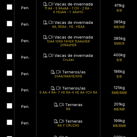
Vacas de invernada
411kg
Pen.
11:AA - 5:RAxAA - 1:CH - 2:RA -
B/B
4:HExAA - 1: AAxHO
385kg
Vacas de invernada
Pen.
AA, REAA , HE , HEAA
MB/MB
Vacas de invernada
385kg
Pen.
10AA 10RA 14HER 15AAxHER
BMB/B
20RAxHER
400kg
Vacas de invernada
Pen.
Cruzas
B/B
186kg
Terneros/as
Pen.
20AA/9AAHE/6HE
B/B
125kg
Terneros/as
Pen.
6 AA-4 RA- 7 HE RA-4 HE AA-1CH RA
BMB/BMB
201kg
Terneras
Pen.
RA
MB/MB
199kg
Terneras
Pen.
RA Y CRUZAS
MB/BMB