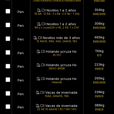
75AA/15AAxHE/10AAxXX/9AAxBS/8RA
BMB/MB
304kg
Novillos 1 a 2 años
Pen.
18 AA- 13 RA- 3 x Ra- 3 X No - 1 xHo
BMB/BMB
306kg
Novillos 1 a 2 años
Pen.
RA y c ruzas(24 x HE, 2 HE, 1 x CH)
BMB/BMB
465kg
Novillos más de 3 años
Pen.
15 RAHE; 9RA; 4AA; 2AAHE; 1BS
BMB/BMB
110kg
Holando ycruza Ho
Pen.
35 HO
B/B
223kg
Holando ycruza Ho
Pen.
38HO-8KIWI
BMB/B
295kg
Holando ycruza Ho
Pen.
Holando
BMB/BMB
336kg
Vacas de invernada
Pen.
16AA, 2AAxHE, 1RA
BMB/B
386kg
Vacas de invernada
Pen.
32 HE 10 AAxHE 1 BC 1 RA 1 NO
BMB/B