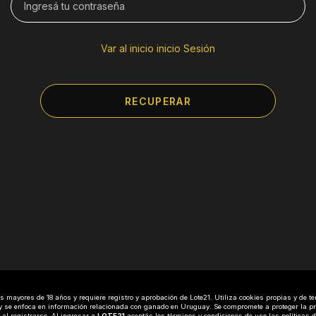
Var al inicio inicio Sesión
RECUPERAR
 mayores de 18 años y requiere registro y aprobación de Lote21. Utiliza cookies propias y de te
o y se enfoca en información relacionada con ganado en Uruguay. Se compromete a proteger la pr
 al registrarse. Al ingresar a
LOTE21
aceptás los
términos y condiciones
de uso las
políticas 