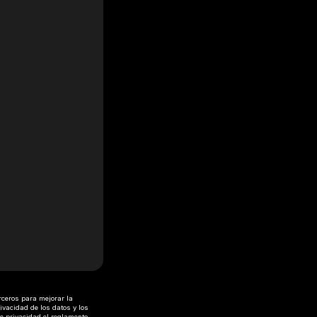
rceros para mejorar la
ivacidad de los datos y los
de privacidad
el
reglamento