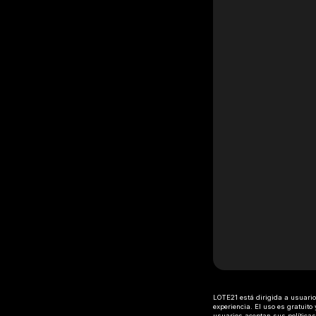
LOTE21 está dirigida a usuarios
experiencia. El uso es gratuit
usuarios aceptan sus políticas