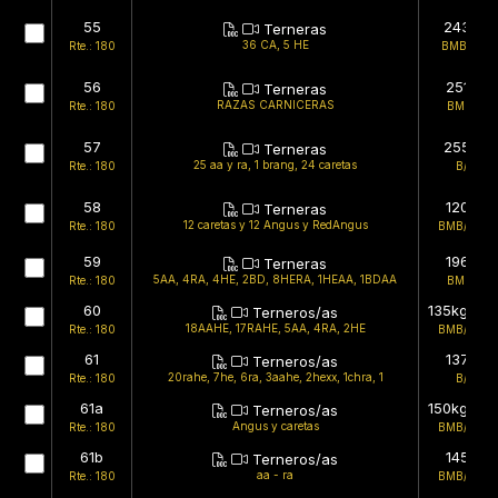
55
243kg
Terneras
36 CA, 5 HE
Rte.: 180
BMB/MB
56
251kg
Terneras
RAZAS CARNICERAS
Rte.: 180
BMB/B
57
255kg
Terneras
25 aa y ra, 1 brang, 24 caretas
Rte.: 180
B/B
58
120kg
Terneras
12 caretas y 12 Angus y RedAngus
Rte.: 180
BMB/BMB
59
196kg
Terneras
5AA, 4RA, 4HE, 2BD, 8HERA, 1HEAA, 1BDAA
Rte.: 180
BMB/B
60
135kg (est
Terneros/as
18AAHE, 17RAHE, 5AA, 4RA, 2HE
Rte.: 180
BMB/BMB
61
137kg
Terneros/as
20rahe, 7he, 6ra, 3aahe, 2hexx, 1chra, 1
Rte.: 180
B/B
61a
150kg (est
Terneros/as
Angus y caretas
Rte.: 180
BMB/BMB
61b
145kg
Terneros/as
aa - ra
Rte.: 180
BMB/BMB