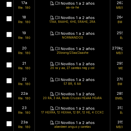
17a
262kg
Novillos 1 a 2 años
aa-ra-he
Rte.: 180
MB/BMB
18
264kg
Novillos 1 a 2 años
17AA; 8AAHE; 4HE; 5RAHE; 2RA
Rte.: 180
BMB/B
19
255kg
Novillos 1 a 2 años
NORMANDOS
Rte.: 180
B/B
20
270kg (est
Novillos 1 a 2 años
25brang/23aa/2aaxhe
Rte.: 180
MB/BMB
21
295kg
Novillos 1 a 2 años
20 ra y aa, 27 caretas neg y col
Rte.: 180
MB/B
22
278kg
Novillos 1 a 2 años
57 BR, 6 AA
Rte.: 180
BMB/B
22a
285kg
Novillos 1 a 2 años
20 RA, 3 AA, Resto Cruzas HExAA HExRA
Rte.: 180
BMB/BMB
23
313kg
Novillos 1 a 2 años
17 HEXRA, 12 HEXAA, 12 BF, 12 HE, 4 CCXC
Rte.: 180
B/B
23a
315kg
Novillos 1 a 2 años
aberdeen angus y caretas
Rte.: 180
MB/BMB