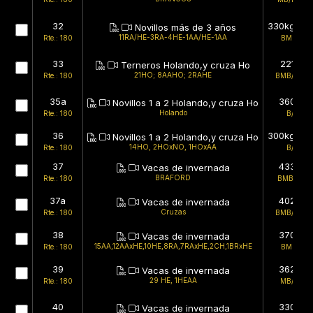
32
330kg (est
Novillos más de 3 años
11RA/HE-3RA-4HE-1AA/HE-1AA
Rte.: 180
BMB/B
33
221kg
Terneros Holando,y cruza Ho
21HO; 8AAHO; 2RAHE
Rte.: 180
BMB/BMB
35a
360kg
Novillos 1 a 2 Holando,y cruza Ho
Holando
Rte.: 180
B/B
36
300kg (est
Novillos 1 a 2 Holando,y cruza Ho
14HO, 2HOxNO, 1HOxAA
Rte.: 180
B/B
37
433kg
Vacas de invernada
BRAFORD
Rte.: 180
BMB/MB
37a
402kg
Vacas de invernada
Cruzas
Rte.: 180
BMB/BMB
38
370kg
Vacas de invernada
15AA,12AAxHE,10HE,8RA,7RAxHE,2CH,1BRxHE
Rte.: 180
BMB/B
39
362kg
Vacas de invernada
29 HE, 1HEAA
Rte.: 180
MB/MB
40
330kg
Vacas de invernada