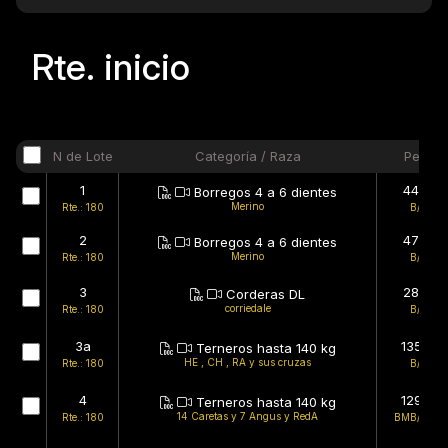
Rte.
inicio
N de Lote
Categoría / Raza
Peso
1
44kg
Borregos 4 a 6 dientes
Merino
Rte.: 180
B/B
2
47kg
Borregos 4 a 6 dientes
Merino
Rte.: 180
B/B
3
28kg
Corderas DL
corriedale
Rte.: 180
B/B
3a
135kg
Terneros hasta 140 kg
HE , CH , RA y sus cruzas
Rte.: 180
B/B
4
129kg
Terneros hasta 140 kg
14 Caretas y 7 Angus y RedA
Rte.: 180
BMB/BMB