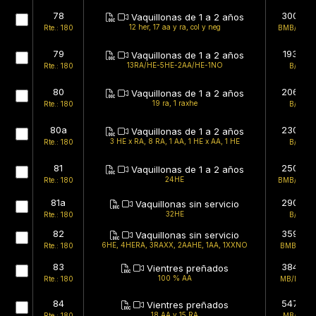
78
300kg
Vaquillonas de 1 a 2 años
12 her, 17 aa y ra, col y neg
Rte.: 180
BMB/BMB
79
193kg
Vaquillonas de 1 a 2 años
13RA/HE-5HE-2AA/HE-1NO
Rte.: 180
B/B
80
206kg
Vaquillonas de 1 a 2 años
19 ra, 1 raxhe
Rte.: 180
B/B
80a
230kg
Vaquillonas de 1 a 2 años
3 HE x RA, 8 RA, 1 AA, 1 HE x AA, 1 HE
Rte.: 180
B/B
81
250kg
Vaquillonas de 1 a 2 años
24HE
Rte.: 180
BMB/BMB
81a
290kg
Vaquillonas sin servicio
32HE
Rte.: 180
B/B
82
359kg
Vaquillonas sin servicio
6HE, 4HERA, 3RAXX, 2AAHE, 1AA, 1XXNO
Rte.: 180
BMB/MB
83
384kg
Vientres preñados
100 % AA
Rte.: 180
MB/BMB
84
547kg
Vientres preñados
18 AA y 15 RA
Rte.: 180
MB/MB