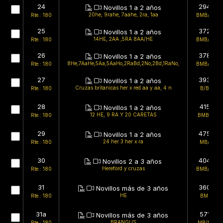
24
294kg
Novillos 1 a 2 años
20he, 9rahe, 7aahe, 2ra, 1aa
Rte.: 180
BMB/BMB
25
372kg
Novillos 1 a 2 años
14HE, 2AA ,5RA 8AA/HE
Rte.: 180
BMB/BMB
26
378kg
Novillos 1 a 2 años
8He,7AaHe,5Aa,5AaHo,2RaBd,2No,2Bd,1RaNo,
Rte.: 180
BMB/BMB
27
393kg
Novillos 1 a 2 años
Cruzas britanicas her x red aa y aa, 4 n
Rte.: 180
B/BMB
28
415kg
Novillos 1 a 2 años
12 HE, 9 RA Y 20 CARETAS
Rte.: 180
BMB/MB
29
475kg
Novillos 1 a 2 años
24 her 3 her x ra
Rte.: 180
MB/MB
30
404kg
Novillos 2 a 3 años
Hereford y cruzas
Rte.: 180
BMB/BMB
31
360kg
Novillos más de 3 años
HE
Rte.: 180
BMB/B
31a
571kg
Novillos más de 3 años
BRANGUS
Rte.: 180
MB/BMB