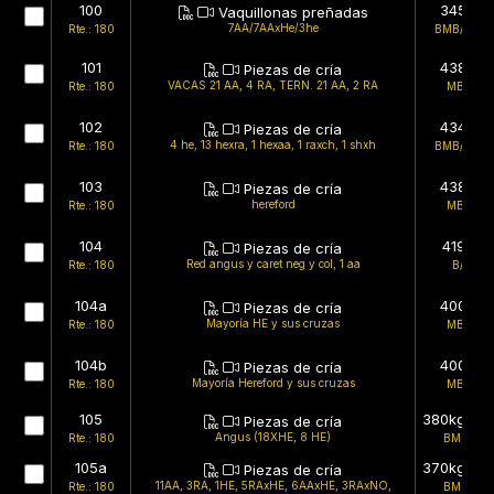
100
345kg
Vaquillonas preñadas
7AA/7AAxHe/3he
Rte.: 180
BMB/BMB
101
438kg
Piezas de cría
VACAS 21 AA, 4 RA, TERN. 21 AA, 2 RA
Rte.: 180
MB/B
102
434kg
Piezas de cría
4 he, 13 hexra, 1 hexaa, 1 raxch, 1 shxh
Rte.: 180
BMB/BMB
103
438kg
Piezas de cría
hereford
Rte.: 180
MB/B
104
419kg
Piezas de cría
Red angus y caret neg y col, 1 aa
Rte.: 180
B/B
104a
400kg
Piezas de cría
Mayoría HE y sus cruzas
Rte.: 180
MB/B
104b
400kg
Piezas de cría
Mayoría Hereford y sus cruzas
Rte.: 180
MB/B
105
380kg (est
Piezas de cría
Angus (18XHE, 8 HE)
Rte.: 180
BMB/B
105a
370kg (est
Piezas de cría
11AA, 3RA, 1HE, 5RAxHE, 6AAxHE, 3RAxNO,
Rte.: 180
BMB/B