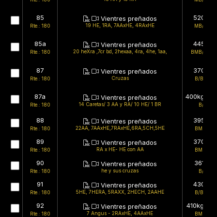
85
520kg
Vientres preñados
19 HE, 1RA, 7AAxHE, 4RAxHE
Rte.: 180
MB/MB
85a
445kg
Vientres preñados
20 heXra ,7cr bd, 2hexaa, 4ra, 4he, 1aa,
Rte.: 180
BMB/BMB
87
370kg
Vientres preñados
Cruzas
Rte.: 180
B/BMB
87a
400kg (est
Vientres preñados
14 Caretas/ 3 AA y RA/ 10 HE/ 1 BR
Rte.: 180
B/B
88
395kg
Vientres preñados
22AA, 7AAxHE,7RAxHE,6RA,5CH,5HE
Rte.: 180
BMB/B
89
370kg
Vientres preñados
RA x HE- HE con AA
Rte.: 180
BMB/B
90
361kg
Vientres preñados
he y sus cruzas
Rte.: 180
B/B
91
430kg
Vientres preñados
5HE, 7HERA, 5RAXX, 2HECH, 2AAHE
Rte.: 180
B/BMB
92
410kg (est
Vientres preñados
7 Angus - 2RAxHE, 4AAxHE
Rte.: 180
BMB/B