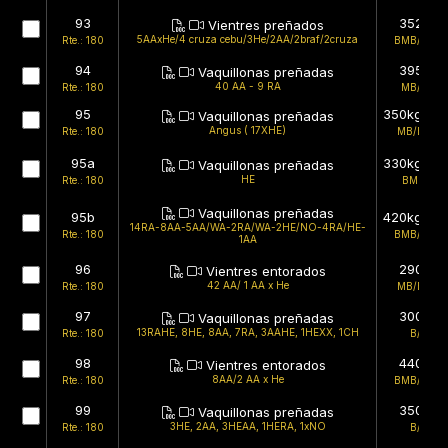
93
352kg
Vientres preñados
5AAxHe/4 cruza cebu/3He/2AA/2braf/2cruza
Rte.: 180
BMB/BMB
94
395kg
Vaquillonas preñadas
40 AA - 9 RA
Rte.: 180
MB/MB
95
350kg (est
Vaquillonas preñadas
Angus ( 17XHE)
Rte.: 180
MB/BMB
95a
330kg (est
Vaquillonas preñadas
HE
Rte.: 180
BMB/B
Vaquillonas preñadas
95b
420kg (est
14RA-8AA-5AA/WA-2RA/WA-2HE/NO-4RA/HE-
Rte.: 180
BMB/BMB
1AA
96
290kg
Vientres entorados
42 AA/ 1 AA x He
Rte.: 180
MB/BMB
97
300kg
Vaquillonas preñadas
13RAHE, 8HE, 8AA, 7RA, 3AAHE, 1HEXX, 1CH
Rte.: 180
B/B
98
440kg
Vientres entorados
8AA/2 AA x He
Rte.: 180
BMB/BMB
99
350kg
Vaquillonas preñadas
3HE, 2AA, 3HEAA, 1HERA, 1xNO
Rte.: 180
B/B