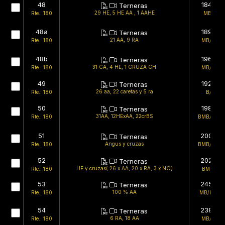
48
184kg
Terneras
29 HE, 5 HE AA , 1 AAHE
Rte.: 180
MB/B
48a
189kg
Terneras
21 AA, 9 RA
Rte.: 180
MB/MB
48b
196kg
Terneras
31 CA, 4 HE, 1 CRUZA CH
Rte.: 180
MB/MB
49
192kg
Terneras
26 aa, 22 caretas y 5 ra
Rte.: 180
B/B
50
198kg
Terneras
31AA, 12HExAA, 22crBS
Rte.: 180
BMB/BMB
51
200kg
Terneras
Angus y cruzas
Rte.: 180
BMB/BMB
52
202kg
Terneras
HE y cruzas( 26 x AA, 20 x RA, 3 x NO)
Rte.: 180
BMB/B
53
245kg
Terneras
100 % AA
Rte.: 180
MB/BMB
54
238kg
Terneras
6 RA, 18 AA
Rte.: 180
MB/MB