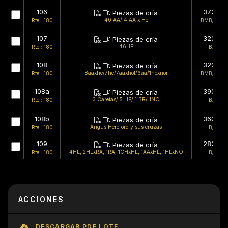
106
372kg
Piezas de cría
40 AA/ 4 AA x He
Rte.: 180
BMB/BMB
107
323kg
Piezas de cría
46HE
Rte.: 180
B/F
108
320kg
Piezas de cría
8aaxhe/7he/7aaxhol/6aa/1hexnor
Rte.: 180
BMB/BMB
108a
390kg
Piezas de cría
3 Caretas/ 5 HE/ 1 BR/ 1NO
Rte.: 180
B/B
108b
360kg
Piezas de cría
Angus Hereford y sus cruzas
Rte.: 180
B/B
109
282kg
Piezas de cría
4HE, 2HExRA, 1RA, 1CHxHE, 1AAxHE, 1HExNO
Rte.: 180
B/F
ACCIONES
DESCARGAR PDF LOTE