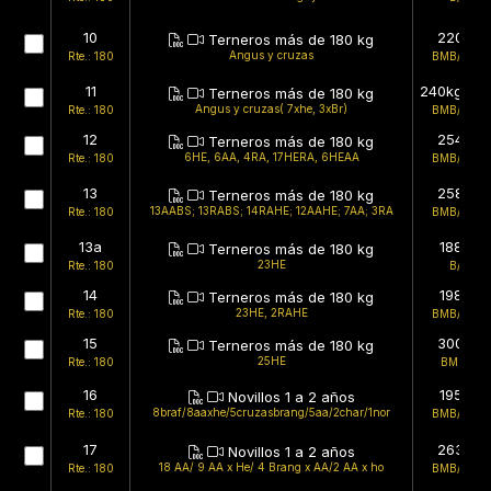
10
220kg
Terneros más de 180 kg
Angus y cruzas
Rte.: 180
BMB/BMB
11
240kg (est
Terneros más de 180 kg
Angus y cruzas( 7xhe, 3xBr)
Rte.: 180
BMB/BMB
12
254kg
Terneros más de 180 kg
6HE, 6AA, 4RA, 17HERA, 6HEAA
Rte.: 180
BMB/BMB
13
258kg
Terneros más de 180 kg
13AABS; 13RABS; 14RAHE; 12AAHE; 7AA; 3RA
Rte.: 180
BMB/BMB
13a
188kg
Terneros más de 180 kg
23HE
Rte.: 180
B/B
14
198kg
Terneros más de 180 kg
23HE, 2RAHE
Rte.: 180
BMB/BMB
15
300kg
Terneros más de 180 kg
25HE
Rte.: 180
BMB/B
16
195kg
Novillos 1 a 2 años
8braf/8aaxhe/5cruzasbrang/5aa/2char/1nor
Rte.: 180
BMB/BMB
17
263kg
Novillos 1 a 2 años
18 AA/ 9 AA x He/ 4 Brang x AA/2 AA x ho
Rte.: 180
BMB/BMB