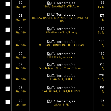
62
166kg
Terneros/as
18AA/16AAxHe/5Braf/1AAxhol
Rte.: 180
BMB/BMB
Terneros/as
63
171kg
BS(6AA-8AA/HE-6RA-2RA/HE-2HE-2NO-1CH-
Rte.: 180
B/B
1BA
64
180kg
Terneros/as
28aa/7aaxhe/4he/3brang
Rte.: 180
BMB/BMB
65
186kg
Terneros/as
CRUZAS CARNICERAS BRITANICAS
Rte.: 180
B/B
66
195kg
Terneros/as
HE, HE X br, aa, aa x br
Rte.: 180
B/B
67
210kg
Terneros/as
5 ra 12 hera - 3 he - 11 aa - 11 heaa -
Rte.: 180
B/B
68
238kg
Terneros/as
26AA, 5RA, 1AAHE
Rte.: 180
BMB/BMB
69
116kg
Terneros/as
8 AA, 6REAA, 2HEAA,1AAHE,1CH
Rte.: 180
B/B
70
136kg
Terneros/as
21 AA , 5 RE
Rte.: 180
B/B