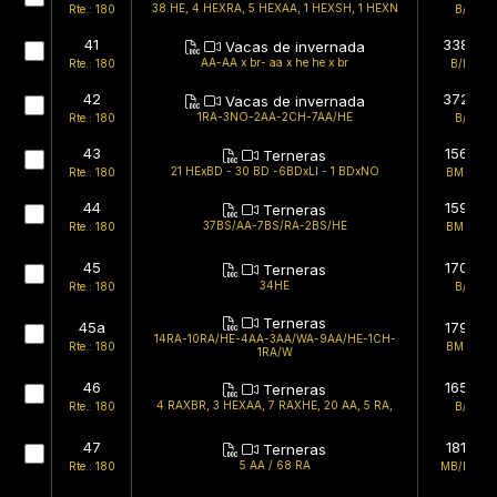
38 HE, 4 HEXRA, 5 HEXAA, 1 HEXSH, 1 HEXN
Rte.: 180
B/F
41
338kg
Vacas de invernada
AA-AA x br- aa x he he x br
Rte.: 180
B/BR
42
372kg
Vacas de invernada
1RA-3NO-2AA-2CH-7AA/HE
Rte.: 180
B/B
43
156kg
Terneras
21 HExBD - 30 BD -6BDxLI - 1 BDxNO
Rte.: 180
BMB/F
44
159kg
Terneras
37BS/AA-7BS/RA-2BS/HE
Rte.: 180
BMB/B
45
170kg
Terneras
34HE
Rte.: 180
B/B
Terneras
45a
179kg
14RA-10RA/HE-4AA-3AA/WA-9AA/HE-1CH-
Rte.: 180
BMB/B
1RA/W
46
165kg
Terneras
4 RAXBR, 3 HEXAA, 7 RAXHE, 20 AA, 5 RA,
Rte.: 180
B/B
47
181kg
Terneras
5 AA / 68 RA
Rte.: 180
MB/BMB