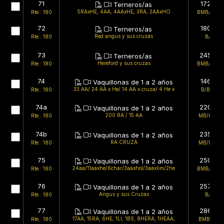
71
172kg
Terneros/as
5RAxHE, 4AA, 4AAxHE, 3RA, 2AAxHO
Rte.: 180
BMB/BMB
72
180kg
Terneros/as
Red angus y sus cruzas
Rte.: 180
B/B
73
245kg
Terneros/as
Hereford y sus cruzas
Rte.: 180
BMB/BMB
74
146kg
Vaquillonas de 1 a 2 años
33 AA/ 24 AA x He/ 14 AA x cruza/ 4 He x
Rte.: 180
B/BMB
74a
220kg
Vaquillonas de 1 a 2 años
200 RA / 15 AA
Rte.: 180
MB/BMB
74b
235kg
Vaquillonas de 1 a 2 años
RA CRUZA
Rte.: 180
MB/BMB
75
250kg
Vaquillonas de 1 a 2 años
24aa/11aaxhe/6char/3aaxhol/3aaxlim/2he
Rte.: 180
BMB/BMB
76
257kg
Vaquillonas de 1 a 2 años
Angus y sus Cruzas
Rte.: 180
B/B
77
286kg
Vaquillonas de 1 a 2 años
17AA, 15RA, 6HE, 1LI, 1BS, 8HERA, 1HEAA,
Rte.: 180
BMB/MB