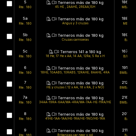
5
186kg
Terneros más de 180 kg
45 HE , 2AAHE, 2REAA,1SH
Rte.: 180
MB/MB
5a
188kg
Terneros más de 180 kg
Angus y 3 cruzas
Rte.: 180
MB/B
5b
189kg
Terneros más de 180 kg
Cruzas carniceras
Rte.: 180
B/B
5c
167kg
Terneros 141 a 180 kg
18 He; 17 He x AA; 14 AA; 12Ra; 5 Ra x H
Rte.: 180
B/BR
6
191kg
Terneros más de 180 kg
18HE; 10AABS; 10RABS; 12RAHE; 8AAHE; 4RA
Rte.: 180
BMB/BMB
7
212kg
Terneros más de 180 kg
HE y cruzas ( 12 x AA, 18 x RA, 2 x NO)
Rte.: 180
BMB/BMB
7a
216kg
Terneros más de 180 kg
34AA-19RA-6AA/WA-4RA/WA-7AA-HE-11RA/HE
Rte.: 180
BMB/BMB
8
201kg
Terneros más de 180 kg
41HE-1AA-1AA/HE-1RA/HE-1NO/HE-1RA
Rte.: 180
B/B
9
211kg
Terneros más de 180 kg
Britanicas car negr y col
Rte.: 180
B/B