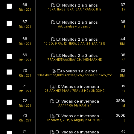
66
375kg
Novillos 2 a 3 años
13RAHExBS; 8RA; 6AA; 1RANO; 1HE
Rte.: 221
BMB/B
67
383kg
Novillos 2 a 3 años
AA, caretas y cruzas LI
Rte.: 221
B/B
68
440kg
Novillos 2 a 3 años
10 BD, 9 RA, 12 HERA, 2 AA, 2 HEAA, 12 B
Rte.: 221
BMB/MB
69
388kg
Novillos 2 a 3 años
7RAXHE/5AA/3RA/1CH/1HE/4AAXHE
Rte.: 221
B/BMB
70
325kg
Novillos 1 a 2 años
23aaxhe,11he,10bd,4chxaa,9ch,2norxaa,10bsxxx,2cc
Rte.: 221
BMB/MB
71
393kg
Vacas de invernada
23 AAXHE/ 14AA / 7RA / 3 HE / 2NOXHE
Rte.: 221
BMB/B
72
380kg (es
Vacas de invernada
AA 14/ RA 14/ RAxHE 1
Rte.: 221
MB/B
73
360kg (es
Vacas de invernada
12 caretas, 7 He, 5 Angus, 2 SH x He, 1
Rte.: 221
B/B
74
401kg
Vacas de invernada