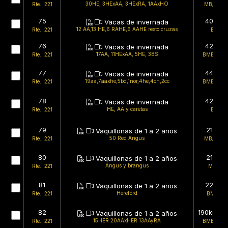
30HE, 3HExAA, 3HExRA, 1AAxHO
Rte.: 221
MB/BMB
75
407kg
Vacas de invernada
12 AA,13 HE,6 RAHE,6 AAHE resto cruzas
Rte.: 221
B/B
76
427kg
Vacas de invernada
17AA, 11HExAA, 5HE, 3BS
Rte.: 221
BMB/BMB
77
445kg
Vacas de invernada
19aa,7aaxhe,5bd,1nor,4he,4ch,2cc
Rte.: 221
BMB/BMB
78
420kg
Vacas de invernada
HE, AA y caretas
Rte.: 221
B/B
79
213kg
Vaquillonas de 1 a 2 años
50 Red Angus
Rte.: 221
MB/BMB
80
213kg
Vaquillonas de 1 a 2 años
Angus y brangus
Rte.: 221
MB/B
81
223kg
Vaquillonas de 1 a 2 años
Hereford
Rte.: 221
BMB/B
82
190kg (es
Vaquillonas de 1 a 2 años
15HER 20AAxHER 13AAyRA
Rte.: 221
BMB/BMB