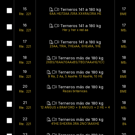
15
178kg
Terneros 141 a 180 kg
6AA.HE/13AA./5RA.XX4RA/3RA.HE
Rte.: 221
BMB/BMB
16
178kg
Terneros 141 a 180 kg
Her y her x red aa
Rte.: 221
MB/BMB
17
182kg
Terneros 141 a 180 kg
23AA, 11RA, 7HExAA, 6HExRA, 1HE
Rte.: 221
MB/BMB
18
184kg
Terneros más de 180 kg
26BS/16AA/10AAxBS/7BD/1AAxHE/1CC
Rte.: 221
MB/BMB
19
187kg
Terneros más de 180 kg
9 Ra, 2 Aa, 5 AaxHe. 13 RaxHe, 10 HE
Rte.: 221
BMB/BMB
20
188kg
Terneros más de 180 kg
Razas britanicas.
Rte.: 221
BMB/BMB
21
186kg
Terneros más de 180 kg
12 ANGUS x BRAFORD + 9 ANGUS + 2 HE + 4
Rte.: 221
MB/BMB
22
188kg
Terneros más de 180 kg
41HE.5HEXRA.3RA.2NO.1AAXHE
Rte.: 221
BMB/B
23
205kg