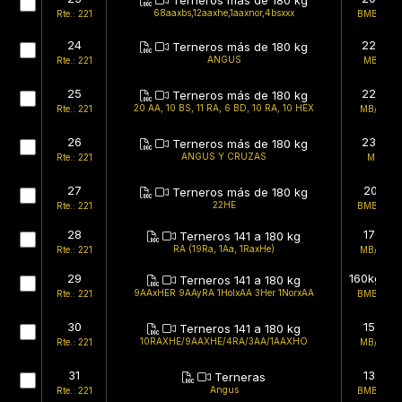
Terneros más de 180 kg
68aaxbs,12aaxhe,1aaxnor,4bsxxx
Rte.: 221
BMB/BMB
24
225kg
Terneros más de 180 kg
ANGUS
Rte.: 221
MB/MB
25
225kg
Terneros más de 180 kg
20 AA, 10 BS, 11 RA, 6 BD, 10 RA, 10 HEX
Rte.: 221
MB/BMB
26
230kg
Terneros más de 180 kg
ANGUS Y CRUZAS
Rte.: 221
MB/B
27
201kg
Terneros más de 180 kg
22HE
Rte.: 221
BMB/BMB
28
170kg
Terneros 141 a 180 kg
RA (19Ra, 1Aa, 1RaxHe)
Rte.: 221
MB/BMB
29
160kg (es
Terneros 141 a 180 kg
9AAxHER 9AAyRA 1HolxAA 3Her 1NorxAA
Rte.: 221
BMB/BMB
30
155kg
Terneros 141 a 180 kg
10RAXHE/9AAXHE/4RA/3AA/1AAXHO
Rte.: 221
MB/BMB
31
133kg
Terneras
Angus
Rte.: 221
BMB/BMB