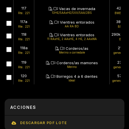
117
421kg
Vacas de invernada
13HE/5AAxHE/5XX/5AA/2BS
Rte.: 221
BMB/BMB
117a
389kg
Vientres entorados
AA RA BD
Rte.: 221
B/MB
118
290kg (es
Vientres entorados
11 RAxHE, 2 AAxHE, 4 HE, 2 AAxWA
Rte.: 221
B/B
118a
21kg
Corderos/as
Merino x corriedale
Rte.: 221
generales/
119
23kg
Corderos/as mamones
Merino
Rte.: 221
generales/
120
57kg
Borregos 4 a 6 dientes
Ideal
Rte.: 221
generales/
ACCIONES
DESCARGAR PDF LOTE