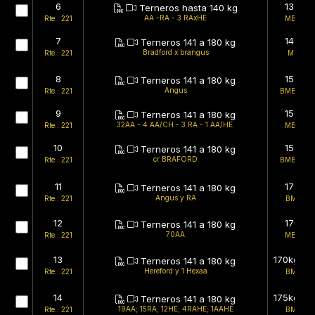
6
135kg
Terneros hasta 140 kg
AA -RA - 3 RAxHE
Rte.: 221
MB/MB
7
145kg
Terneros 141 a 180 kg
Bradford x brangus
Rte.: 221
MB/B
8
152kg
Terneros 141 a 180 kg
Angus
Rte.: 221
BMB/BMB
9
150kg
Terneros 141 a 180 kg
32AA - 4 AA/CH - 3 RA - 1 AA/HE.
Rte.: 221
MB/MB
10
157kg
Terneros 141 a 180 kg
cr BRAFORD
Rte.: 221
BMB/BMB
11
170kg
Terneros 141 a 180 kg
Angus y RA
Rte.: 221
BMB/B
12
176kg
Terneros 141 a 180 kg
70AA
Rte.: 221
MB/MB
13
170kg (es
Terneros 141 a 180 kg
Hereford y 1 Hexaa
Rte.: 221
BMB/B
14
175kg (es
Terneros 141 a 180 kg
19AA; 15RA; 12HE; 4RAHE; 1AAHE
Rte.: 221
BMB/B