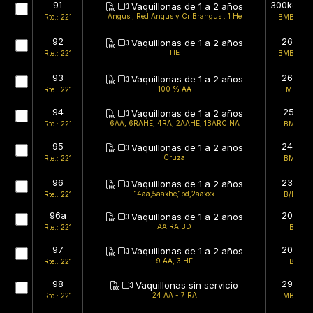
91
300kg (es
Vaquillonas de 1 a 2 años
Angus , Red Angus y Cr Brangus . 1 He
Rte.: 221
BMB/BMB
92
266kg
Vaquillonas de 1 a 2 años
HE
Rte.: 221
BMB/BMB
93
263kg
Vaquillonas de 1 a 2 años
100 % AA
Rte.: 221
MB/B
94
251kg
Vaquillonas de 1 a 2 años
6AA, 6RAHE, 4RA, 2AAHE, 1BARCINA
Rte.: 221
BMB/B
95
243kg
Vaquillonas de 1 a 2 años
Cruza
Rte.: 221
BMB/B
96
235kg
Vaquillonas de 1 a 2 años
14aa,5aaxhe,1bd,2aaxxx
Rte.: 221
B/BMB
96a
208kg
Vaquillonas de 1 a 2 años
AA RA BD
Rte.: 221
B/B
97
203kg
Vaquillonas de 1 a 2 años
9 AA, 3 HE
Rte.: 221
B/B
98
297kg
Vaquillonas sin servicio
24 AA - 7 RA
Rte.: 221
MB/MB