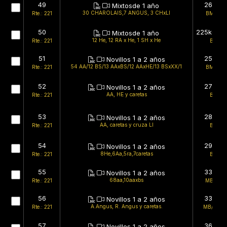
49
268kg
Mixtosde 1 año
30 CHAROLAIS,7 ANGUS, 3 CHxLI
Rte.: 221
BMB/B
50
225kg (es
Mixtosde 1 año
12 He, 12 RA x He, 1 SH x He
Rte.: 221
B/B
51
258kg
Novillos 1 a 2 años
54 AA/12 BS/13 AAxBS/12 AAxHE/13 BSxXX/1
Rte.: 221
BMB/B
52
270kg
Novillos 1 a 2 años
AA, HE y caretas
Rte.: 221
B/B
53
287kg
Novillos 1 a 2 años
AA, caretas y cruza LI
Rte.: 221
B/B
54
294kg
Novillos 1 a 2 años
8He,6Aa,5ra,7caretas
Rte.: 221
B/B
55
330kg
Novillos 1 a 2 años
68aa,10aaxbs
Rte.: 221
MB/MB
56
335kg
Novillos 1 a 2 años
A.Angus, R. Angus y caretas.
Rte.: 221
MB/BMB
57
360kg
Novillos 1 a 2 años