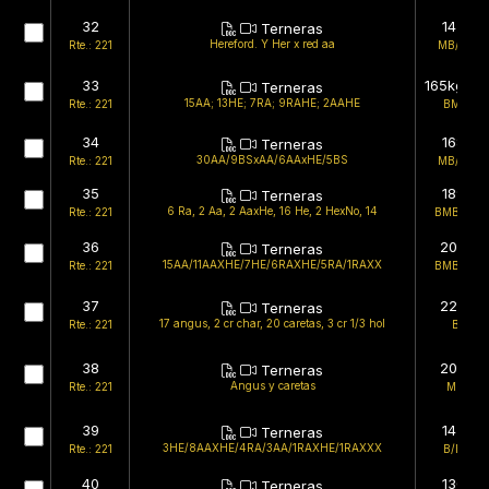
32
142kg
Terneras
Hereford. Y Her x red aa
Rte.: 221
MB/BMB
33
165kg (es
Terneras
15AA; 13HE; 7RA; 9RAHE; 2AAHE
Rte.: 221
BMB/B
34
168kg
Terneras
30AA/9BSxAA/6AAxHE/5BS
Rte.: 221
MB/BMB
35
189kg
Terneras
6 Ra, 2 Aa, 2 AaxHe, 16 He, 2 HexNo, 14
Rte.: 221
BMB/BMB
36
209kg
Terneras
15AA/11AAXHE/7HE/6RAXHE/5RA/1RAXX
Rte.: 221
BMB/BMB
37
220kg
Terneras
17 angus, 2 cr char, 20 caretas, 3 cr 1/3 hol
Rte.: 221
B/B
38
200kg
Terneras
Angus y caretas
Rte.: 221
MB/B
39
147kg
Terneras
3HE/8AAXHE/4RA/3AA/1RAXHE/1RAXXX
Rte.: 221
B/BMB
40
130kg
Terneras