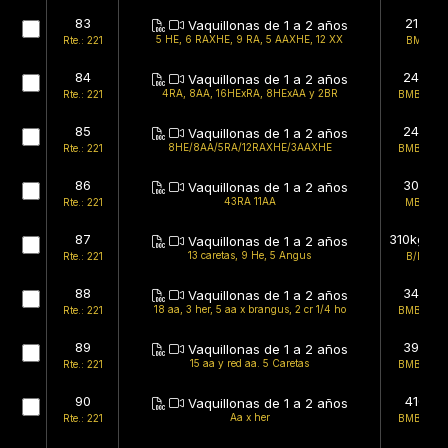
83
217kg
Vaquillonas de 1 a 2 años
5 HE, 6 RAXHE, 9 RA, 5 AAXHE, 12 XX
Rte.: 221
BMB/B
84
248kg
Vaquillonas de 1 a 2 años
4RA, 8AA, 16HExRA, 8HExAA y 2BR
Rte.: 221
BMB/BMB
85
240kg
Vaquillonas de 1 a 2 años
8HE/8AA/5RA/12RAXHE/3AAXHE
Rte.: 221
BMB/BMB
86
305kg
Vaquillonas de 1 a 2 años
43RA 11AA
Rte.: 221
MB/MB
87
310kg (es
Vaquillonas de 1 a 2 años
13 caretas, 9 He, 5 Angus
Rte.: 221
B/BMB
88
345kg
Vaquillonas de 1 a 2 años
18 aa, 3 her, 5 aa x brangus, 2 cr 1/4 ho
Rte.: 221
BMB/BMB
89
390kg
Vaquillonas de 1 a 2 años
15 aa y red aa. 5 Caretas
Rte.: 221
BMB/BMB
90
410kg
Vaquillonas de 1 a 2 años
Aa x her
Rte.: 221
BMB/BMB