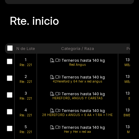
Rte.
inicio
N de Lote
Categoría / Raza
Peso
1
136kg
Terneros hasta 140 kg
Red Angus
Rte.: 221
MB/BMB
2
136kg
Terneros hasta 140 kg
42Hereford y 64 her x red angus
Rte.: 221
MB/BMB
3
137kg
Terneros hasta 140 kg
HEREFORD, ANGUS Y CARETAS
Rte.: 221
B/B
4
137kg
Terneros hasta 140 kg
28 HEREFORD x ANGUS + 6 AA + 1 RA + 1 HE
Rte.: 221
BMB/BMB
5
134kg
Terneros hasta 140 kg
Her y Her x red aa
Rte.: 221
MB/B