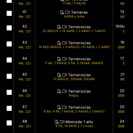
17 AA / 3 RA/HE
Rte.: 221
MB/MB
41
130kg
Terneras
AA/RA y Axhe
Rte.: 221
MB/MB
42
150kg (es
Terneros/as
20 ANGUS + 16 AAHE + 3 AANO + 1 AAHO
Rte.: 221
B/B
43
161kg
Terneros/as
14 RED ANGUS + 9 ANGUS +13 AAHE + 2 AABS
Rte.: 221
BMB/BMB
44
175kg
Terneros/as
11 AA, 7 RAxHE, 5 RA, 4 HExAA, 4AAxHE
Rte.: 221
B/B
45
211kg
Terneros/as
31 ANGUS, 2HExAA, 1HExRA
Rte.: 221
MB/MB
46
220kg
Terneros/as
Angus.
Rte.: 221
BMB/BMB
47
205kg
Terneros/as
8 AA, 4 RA, 7 RAxHE, 5 AAxHE y 1 AAxHO
Rte.: 221
BMB/BMB
48
240kg
Mixtosde 1 año
9 HE, 16 RAHE y 7 cruzas
Rte.: 221
BMB/BMB