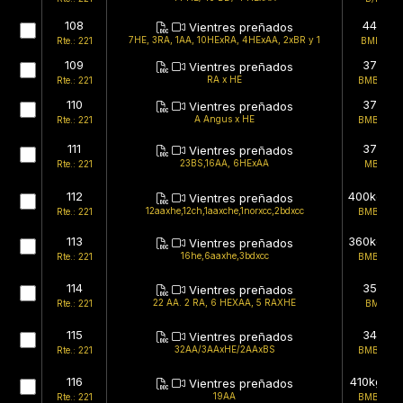
108
440kg
Vientres preñados
7HE, 3RA, 1AA, 10HExRA, 4HExAA, 2xBR y 1
Rte.: 221
BMB/MB
109
375kg
Vientres preñados
RA x HE
Rte.: 221
BMB/BMB
110
370kg
Vientres preñados
A Angus x HE
Rte.: 221
BMB/BMB
111
372kg
Vientres preñados
23BS,16AA, 6HExAA
Rte.: 221
MB/MB
112
400kg (es
Vientres preñados
12aaxhe,12ch,1aaxche,1norxcc,2bdxcc
Rte.: 221
BMB/BMB
113
360kg (es
Vientres preñados
16he,6aaxhe,3bdxcc
Rte.: 221
BMB/BMB
114
350kg
Vientres preñados
22 AA. 2 RA, 6 HEXAA, 5 RAXHE
Rte.: 221
BMB/B
115
344kg
Vientres preñados
32AA/3AAxHE/2AAxBS
Rte.: 221
BMB/BMB
116
410kg (es
Vientres preñados
19AA
Rte.: 221
BMB/BMB