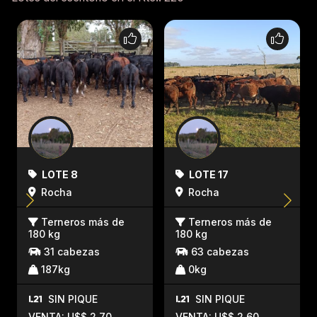
LOTE 8
LOTE 17
Rocha
Rocha
Terneros más de
Terneros más de
180 kg
180 kg
31 cabezas
63 cabezas
187kg
0kg
SIN PIQUE
SIN PIQUE
VENTA: U$$ 2,70
VENTA: U$$ 2,60