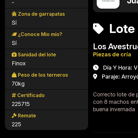
Ju
-
Zona de garrapatas
Sí
Lote 
¿Conoce Mío mío?
Sí
Los Avestr
Piezas de cría
Sanidad del lote
Finox
Día Y Hora: Vi
Peso de los terneros
Paraje: Arroyo
70kg
Correcto lote de 
Certificado
con 8 machos ente
225715
buena invernada
Remate
225