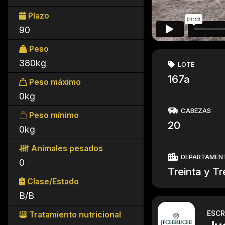
Plazo
90
Peso
380kg
LOTE
167a
Peso máximo
0kg
CABEZAS
Peso mínimo
20
0kg
Animales pesados
DEPARTAMEN
0
Treinta y Tr
Clase/Estado
B/B
ESCR
Tratamiento nutricional