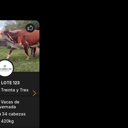
LOTE 123
LOTE 164
LOTE 169
Treinta y Tres
Lavalleja
Cerro Larg
Vacas de
Vientres
Corderos 
nvernada
preñados
120 cabe
34 cabezas
34 cabezas
25kg
420kg
400kg