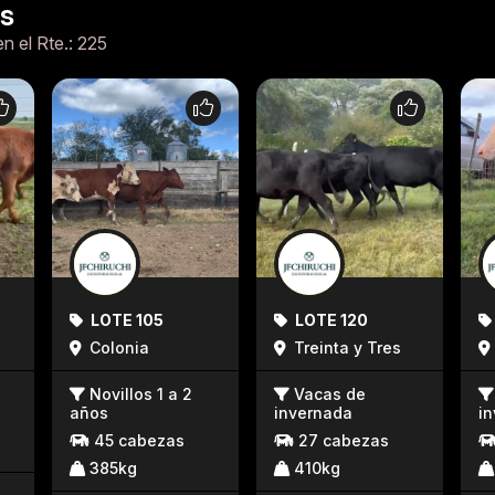
es
en el Rte.: 225
LOTE 105
LOTE 120
Colonia
Treinta y Tres
Novillos 1 a 2
Vacas de
años
invernada
i
45 cabezas
27 cabezas
385kg
410kg