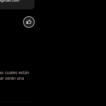
i@gmail.com
las cuales están
ar serán una