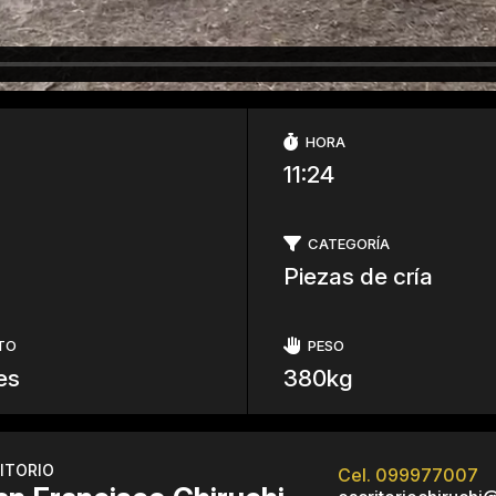
HORA
11:24
CATEGORÍA
Piezas de cría
TO
PESO
es
380kg
ITORIO
Cel. 099977007