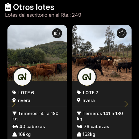
Otros lotes
Lotes del escritorio en el Rte.: 249
LOTE 6
LOTE 7
rivera
rivera
Terneros 141 a 180
Terneros 141 a 180
kg
kg
40 cabezas
78 cabezas
168kg
162kg