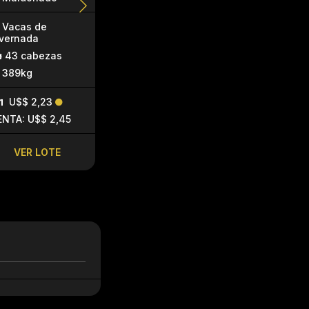
Vacas de
Vacas de
Terneras
nvernada
invernada
29 cabez
43 cabezas
31 cabezas
149kg
389kg
372kg
U$$ 3,5
U$$ 2,23
SIN PIQUE
VENTA: U$$ 
ENTA: U$$ 2,45
VER LOTE
VER LO
VER LOTE