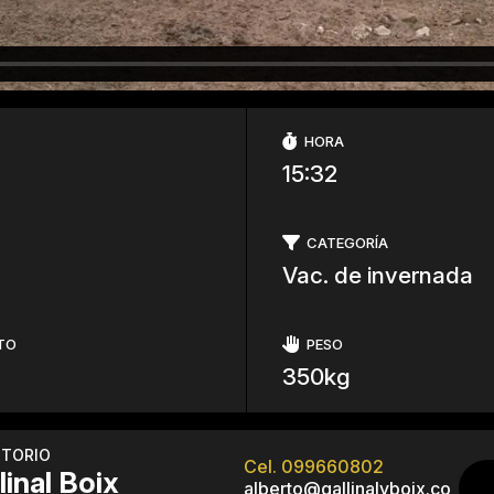
HORA
15:32
CATEGORÍA
Vac. de invernada
TO
PESO
350kg
ITORIO
Cel. 099660802
linal Boix
alberto@gallinalyboix.co