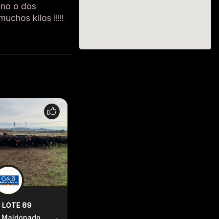
uno o dos
uchos kilos !!!!!
LOTE 89
LOTE 94
LOTE 118
Maldonado
Treinta y Tres
rocha