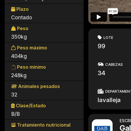
Plazo
Contado
Peso
350kg
LOTE
99
Peso máximo
404kg
CABEZAS
Peso mínimo
34
248kg
Animales pesados
DEPARTAMEN
32
lavalleja
Clase/Estado
B/B
ESCR
Tratamiento nutricional
Gal