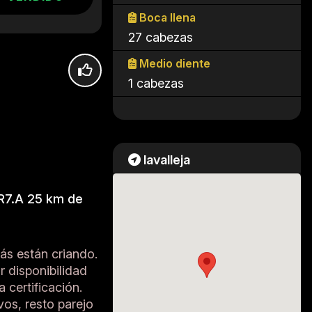
Boca llena
27 cabezas
Medio diente
1 cabezas
lavalleja
 R7.A 25 km de
ás están criando.
 disponibilidad
a certificación.
os, resto parejo