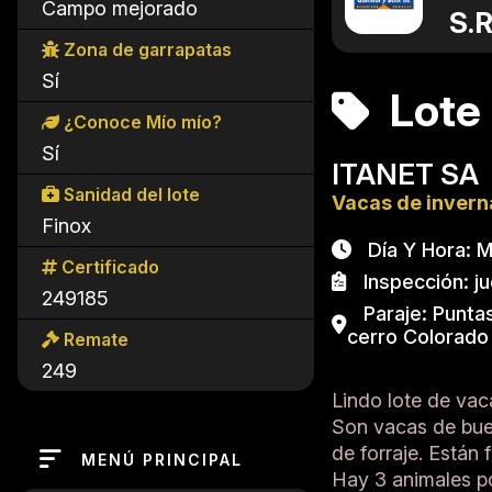
Campo mejorado
S.R
Zona de garrapatas
Sí
Lote
¿Conoce Mío mío?
Sí
ITANET SA
Sanidad del lote
Vacas de inver
Finox
Día Y Hora: Ma
Certificado
Inspección: j
249185
Paraje: Puntas
cerro Colorado
Remate
249
Lindo lote de vac
Son vacas de buen
de forraje. Están 
MENÚ PRINCIPAL
Hay 3 animales po