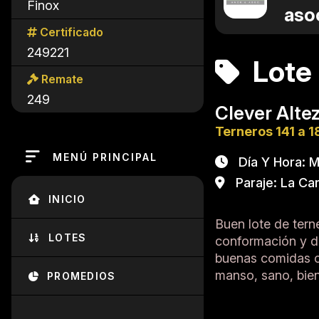
Finox
aso
Certificado
249221
Lote
Remate
249
Clever Alte
Terneros 141 a 1
MENÚ PRINCIPAL
Día Y Hora: Ma
Paraje: La Car
INICIO
Buen lote de tern
LOTES
conformación y de
buenas comidas c
manso, sano, bien
PROMEDIOS