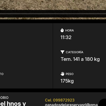
HORA
11:32
CATEGORÍA
Tern. 141 a 180 kg
TO
PESO
175kg
TORIO
Cel. 099872923
iel hnos y
ganadosdelareservasrl@gma