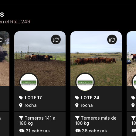
es
en el Rte.: 249
LOTE 17
LOTE 24
rocha
rocha
a
Terneros 141 a
Terneros más de
180 kg
180 kg
18
31 cabezas
36 cabezas