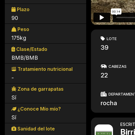
Plazo
90
Peso
175kg
LOTE
39
Clase/Estado
BMB/BMB
CABEZAS
Tratamiento nutricional
22
-
Zona de garrapatas
DEPARTAMEN
Sí
rocha
¿Conoce Mío mío?
Sí
ESCRI
Sanidad del lote
Birr