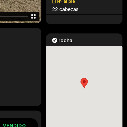
Nº al pie
22 cabezas
rocha
VENDIDO