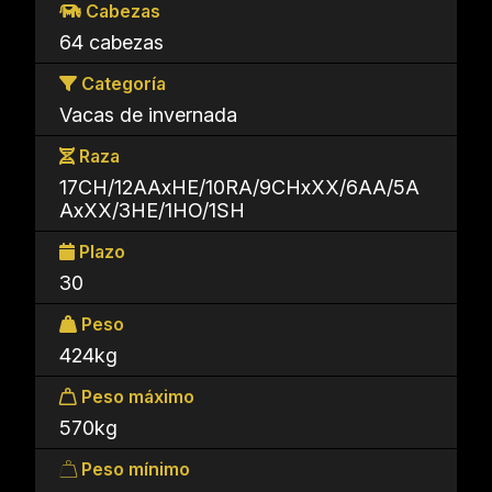
Cabezas
64 cabezas
Categoría
Vacas de invernada
Raza
17CH/12AAxHE/10RA/9CHxXX/6AA/5A
AxXX/3HE/1HO/1SH
Plazo
30
Peso
424kg
Peso máximo
570kg
Peso mínimo