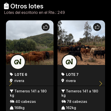
Otros lotes
Lotes del escritorio en el Rte.: 249
LOTE 6
LOTE 7
rivera
rivera
Terneros 141 a 180
Terneros 141 a 180
kg
kg
40 cabezas
78 cabezas
168kg
162kg