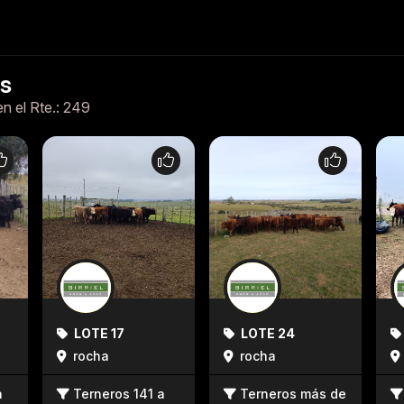
es
en el Rte.: 249
LOTE 17
LOTE 24
rocha
rocha
a
Terneros 141 a
Terneros más de