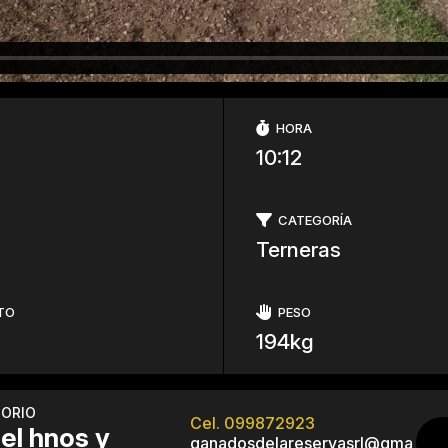
HORA
10:12
CATEGORÍA
Terneras
TO
PESO
194kg
TORIO
Cel. 099872923
iel hnos y
ganadosdelareservasrl@gma