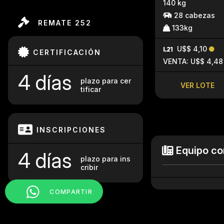
140 kg
28 cabezas
REMATE 252
133kg
U$$ 4,10
CERTIFICACIÓN
VENTA: U$$ 4,48
4 días
plazo para cer
VER LOTE
tificar
INSCRIPCIONES
Equipo co
4 días
plazo para ins
cribir
COMPARTIR