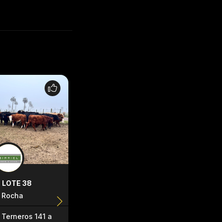
LOTE 38
LOTE 39
LOTE 41
Rocha
rocha
Rocha
Terneros 141 a
Terneros 141 a
Terneros 