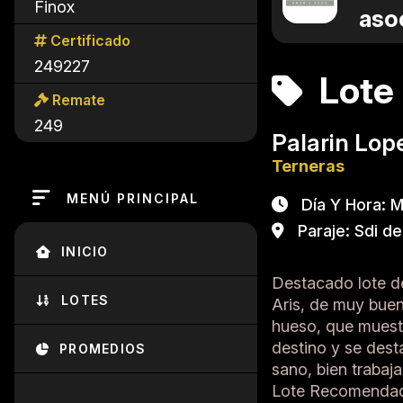
Finox
aso
Certificado
249227
Lote 
Remate
249
Palarin Lop
Terneras
MENÚ PRINCIPAL
Día Y Hora: Mi
Paraje: Sdi de
INICIO
Destacado lote de
LOTES
Aris, de muy buen
hueso, que muest
destino y se dest
PROMEDIOS
sano, bien trabaj
Lote Recomendad