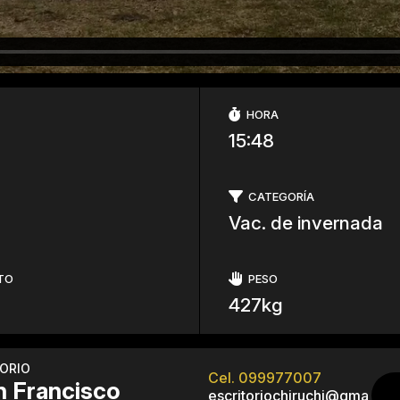
HORA
15:48
CATEGORÍA
Vac. de invernada
TO
PESO
427kg
TORIO
Cel. 099977007
n Francisco
escritoriochiruchi@gma