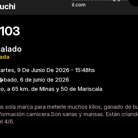
uchi
il.com
103
galado
nada
rtes, 9 De Junio De 2026 - 15:48hs
bado, 6 de junio de 2026
o, a 65 km. de Minas y 50 de Mariscala
as sola marca para meterle muchos kilos, ganado de b
formación carnicera.Son sanas y mansas. Están criando
l 4/6.