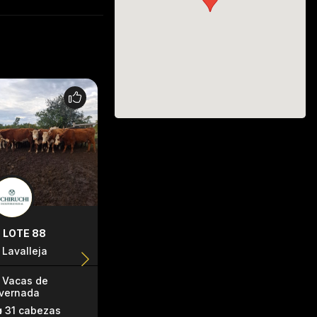
LOTE 88
LOTE 126
LOTE 133
Lavalleja
Lavalleja
Lavalleja
Vacas de
Terneras
Terneras
nvernada
53 cabezas
16 cabeza
31 cabezas
186kg
241kg