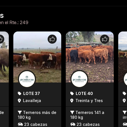
es
en el Rte.: 249
LOTE 37
LOTE 40
Lavalleja
Treinta y Tres
de
Terneros más de
Terneros 141 a
180 kg
180 kg
i
23 cabezas
23 cabezas