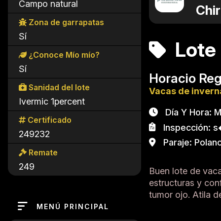
Campo natural
Chir
Zona de garrapatas
Sí
Lote 
¿Conoce Mío mío?
Sí
Horacio Re
Sanidad del lote
Vacas de inver
Ivermic 1percent
Día Y Hora: Ma
Certificado
Inspección: s�
249232
Paraje: Polanc
Remate
249
Buen lote de vac
estructuras y con
tumor ojo. Atila de
MENÚ PRINCIPAL