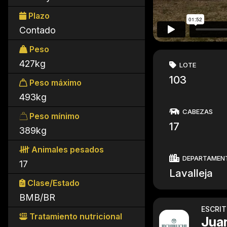
Plazo
Contado
Peso
427kg
LOTE
103
Peso máximo
493kg
CABEZAS
Peso mínimo
17
389kg
Animales pesados
DEPARTAMEN
17
Lavalleja
Clase/Estado
BMB/BR
ESCRI
Tratamiento nutricional
Jua