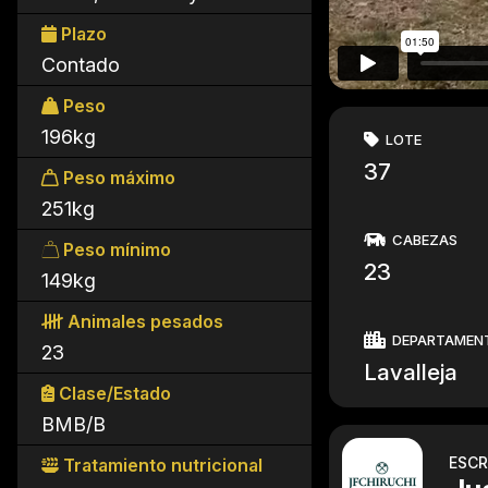
Plazo
Contado
Peso
196kg
LOTE
37
Peso máximo
251kg
CABEZAS
Peso mínimo
23
149kg
Animales pesados
DEPARTAMEN
23
Lavalleja
Clase/Estado
BMB/B
ESCR
Tratamiento nutricional