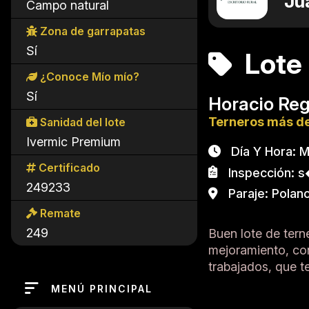
Ju
Campo natural
Zona de garrapatas
Sí
Lote
¿Conoce Mío mío?
Sí
Horacio Re
Terneros más de
Sanidad del lote
Ivermic Premium
Día Y Hora: Ma
Certificado
Inspección: s�
249233
Paraje: Polanc
Remate
249
Buen lote de ter
mejoramiento, co
trabajados, que 
MENÚ PRINCIPAL