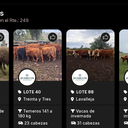
es
en el Rte.: 249
LOTE 40
LOTE 88
Treinta y Tres
Lavalleja
de
Terneros 141 a
Vacas de
180 kg
invernada
i
23 cabezas
31 cabezas