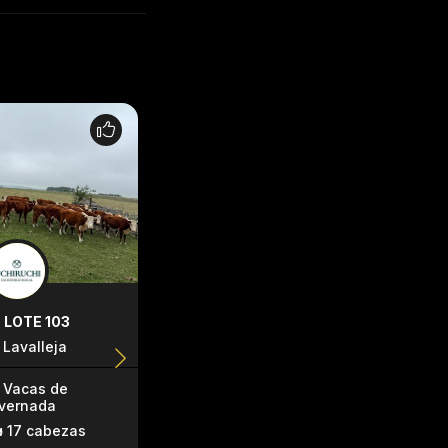
LOTE 103
LOTE 126
LOTE 133
Lavalleja
Lavalleja
Lavalleja
Vacas de
Terneras
Terneras
nvernada
53 cabezas
16 cabeza
17 cabezas
186kg
241kg