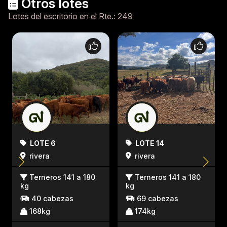
Otros lotes
Lotes del escritorio en el Rte.: 249
LOTE 6
LOTE 14
rivera
rivera
Terneros 141 a 180
Terneros 141 a 180
kg
kg
40 cabezas
69 cabezas
168kg
174kg