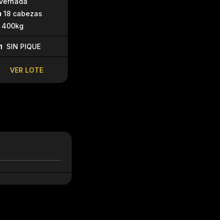
nvernada
invernada
45 cabez
18 cabezas
15 cabezas
155kg
400kg
327kg
SIN PIQU
SIN PIQUE
SIN PIQUE
VENTA: U$$ 2,30
VER LO
VER LOTE
VER LOTE