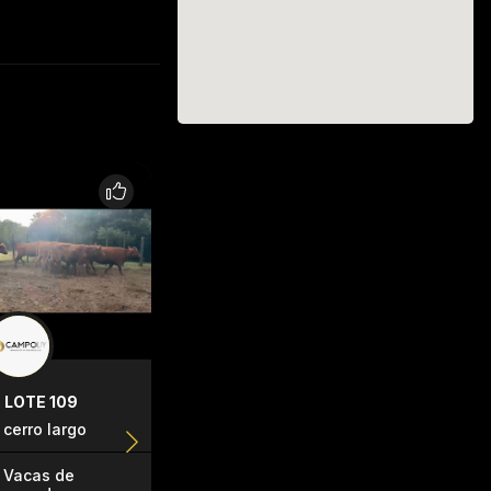
LOTE 109
LOTE 112
LOTE 116
cerro largo
treinta y tres
cerro larg
Vacas de
Vacas de
Terneras