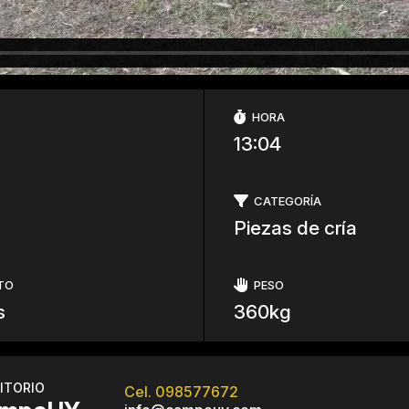
HORA
13:04
CATEGORÍA
Piezas de cría
TO
PESO
s
360kg
ITORIO
Cel. 098577672