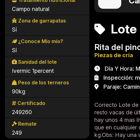
Ca
Tratamiento nutricional
Campo natural
Zona de garrapatas
Lote 
Sí
¿Conoce Mío mío?
Rita del pin
Sí
Piezas de cría
Sanidad del lote
Día Y Hora: Mi
Ivermic 1percent
Inspección: ma
Peso de los terneros
Paraje: Camino
90kg
Certificado
Correcto Lote de 
249260
resto vacas de úl
hay unos 4 mas li
Remate
que en cualquier
249
kg.Obs: Hay una v