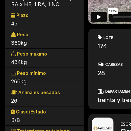
RA x HE, 1 RA, 1 NO
Plazo
45
Peso
LOTE
360kg
174
Peso máximo
434kg
CABEZAS
28
Peso mínimo
266kg
DEPARTAMEN
Animales pesados
treinta y tre
26
Clase/Estado
B/B
ESCR