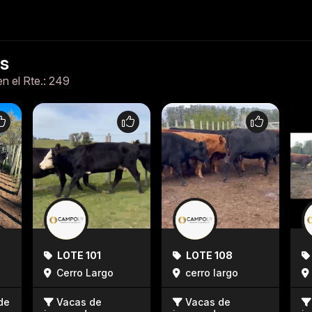
es
en el Rte.: 249
LOTE 101
LOTE 108
Cerro Largo
cerro largo
de
Vacas de
Vacas de