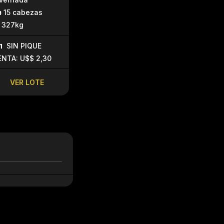
45 cabezas
70 cabez
15 cabezas
155kg
192kg
327kg
SIN PIQUE
SIN PIQU
SIN PIQUE
VENTA: U$$ 
ENTA: U$$ 2,30
VER LOTE
VER LO
VER LOTE