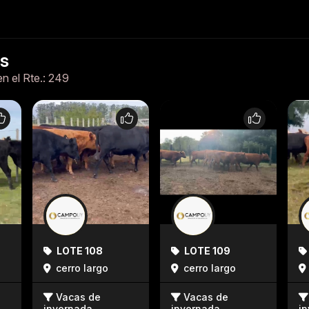
es
en el Rte.: 249
LOTE 108
LOTE 109
cerro largo
cerro largo
Vacas de
Vacas de
invernada
invernada
i