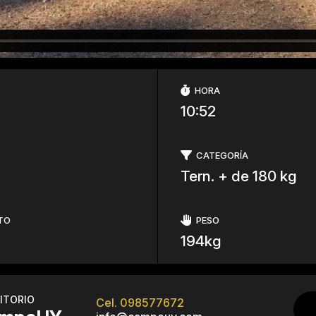
HORA
10:52
CATEGORÍA
Tern. + de 180 kg
TO
PESO
194kg
ITORIO
Cel. 098577672