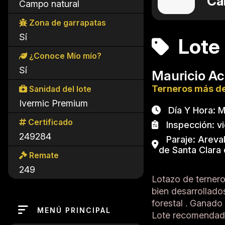
Ca
Campo natural
Zona de garrapatas
Sí
Lote
¿Conoce Mío mío?
Sí
Mauricio Ac
Terneros más de
Sanidad del lote
Ivermic Premium
Día Y Hora: Ma
Certificado
Inspección: vi
249284
Paraje: Arevalo
de Santa Clara 
Remate
249
Lotazo de ternero
bien desarrollado
forestal . Ganado
MENÚ PRINCIPAL
Lote recomendad