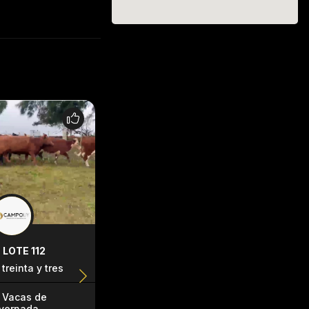
LOTE 112
LOTE 116
LOTE 149
treinta y tres
cerro largo
Cerro Larg
Vacas de
Terneras
Terneros/
nvernada