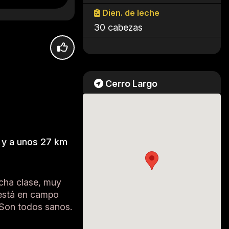
Dien. de leche
30 cabezas
Cerro Largo
, y a unos 27 km
ucha clase, muy
 está en campo
 Son todos sanos.