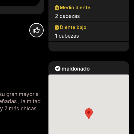
Medio diente
2 cabezas
Diente bajo
1 cabezas
maldonado
 su gran mayoría
eñadas , la mitad
 y 7 más chicas