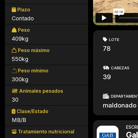
Plazo
Contado
Peso
409kg
LOTE
78
Peso máximo
550kg
CABEZAS
Peso mínimo
39
300kg
Animales pesados
DEPARTAMEN
30
maldonado
Clase/Estado
MB/B
ESCR
Tratamiento nutricional
Gal