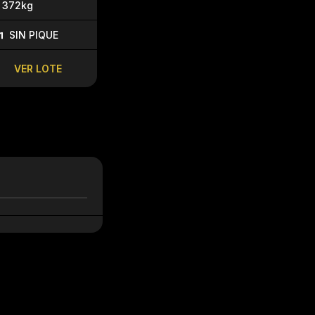
372kg
350kg
U$$ 3,5
SIN PIQUE
U$$ 2,20
VENTA: U$$ 
VENTA: U$$ 2,40
VER LOTE
VER LO
VER LOTE