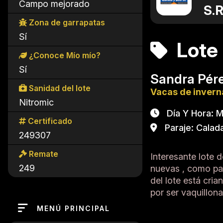
Campo mejorado
S.R
Zona de garrapatas
Sí
Lote 
¿Conoce Mío mío?
Sí
Sandra Pér
Sanidad del lote
Vacas de inver
Nitromic
Día Y Hora: Ma
Certificado
Paraje: Calada
249307
Remate
Interesante lote 
249
nuevas , como par
del lote está cri
por ser vaquill
MENÚ PRINCIPAL