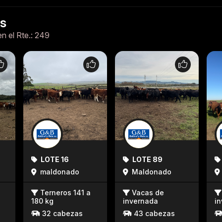
es
en el Rte.: 249
LOTE 16
LOTE 89
maldonado
Maldonado
Terneros 141 a
Vacas de
180 kg
invernada
i
32 cabezas
43 cabezas