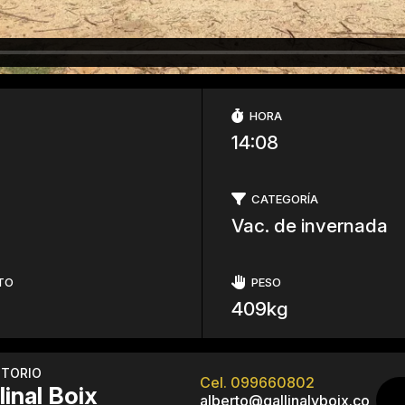
HORA
14:08
CATEGORÍA
Vac. de invernada
TO
PESO
409kg
ITORIO
Cel. 099660802
linal Boix
alberto@gallinalyboix.co