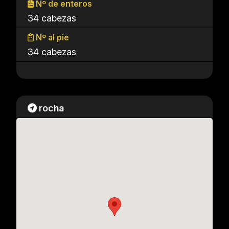
Nº de enteros
34 cabezas
Nº al pie
34 cabezas
rocha