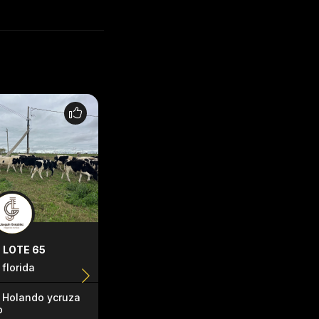
LOTE 65
LOTE 74
LOTE 80
florida
Florida
florida
Holando ycruza
Vacas de
Vacas de
o
invernada
invernada