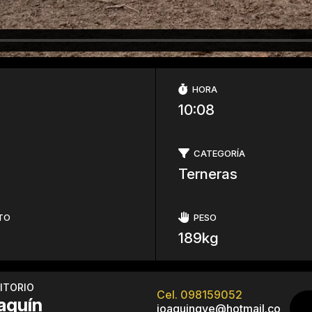
HORA
10:08
CATEGORÍA
Terneras
TO
PESO
189kg
ITORIO
Cel. 098159052
aquín
joaquingve@hotmail.co