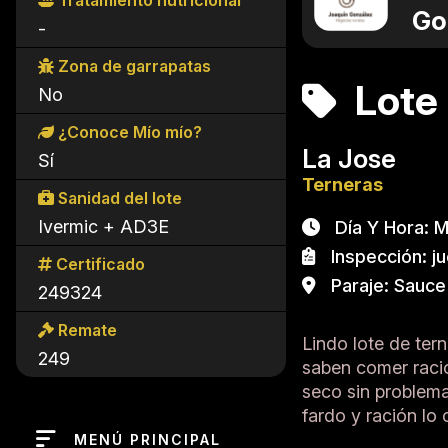
Tratamiento nutricional
Go
-
Zona de garrapatas
Lote 
No
¿Conoce Mío mío?
La Jose
Sí
Terneras
Sanidad del lote
Ivermic + AD3E
Día Y Hora: Mi
Inspección: j
Certificado
Paraje: Sauce 
249324
Remate
Lindo lote de ter
249
saben comer ració
seco sin problema
fardo y ración lo
MENÚ PRINCIPAL