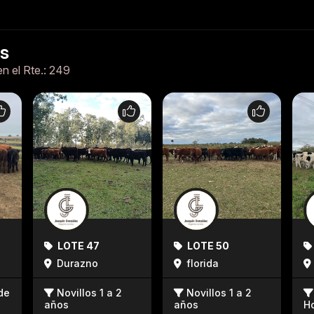
es
en el Rte.: 249
LOTE 47
LOTE 50
Durazno
florida
de
Novillos 1 a 2
Novillos 1 a 2
años
años
H