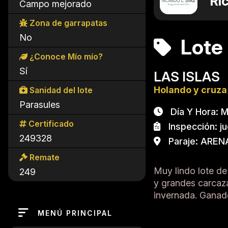
Ric
Campo mejorado
Zona de garrapatas
No
Lote
¿Conoce Mío mío?
Sí
LAS ISLAS
Holando y cruza
Sanidad del lote
Parasules
Día Y Hora: Ma
Certificado
Inspección: ju
249328
Paraje: ARENA
Remate
Muy lindo lote de
249
y grandes carcaz
invernada. Ganado
MENÚ PRINCIPAL