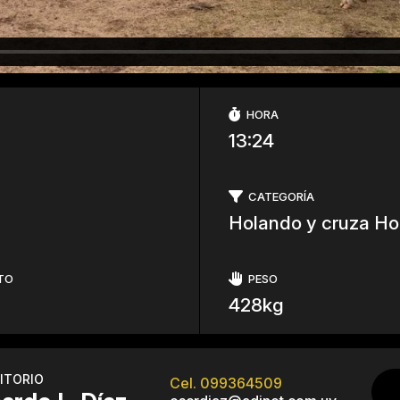
HORA
13:24
CATEGORÍA
Holando y cruza Ho
TO
PESO
428kg
ITORIO
Cel. 099364509