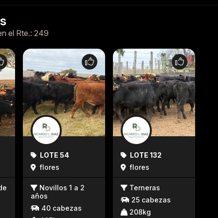
es
en el Rte.: 249
LOTE 54
LOTE 132
flores
flores
de
Novillos 1 a 2
Terneras
años
25 cabezas
40 cabezas
208kg