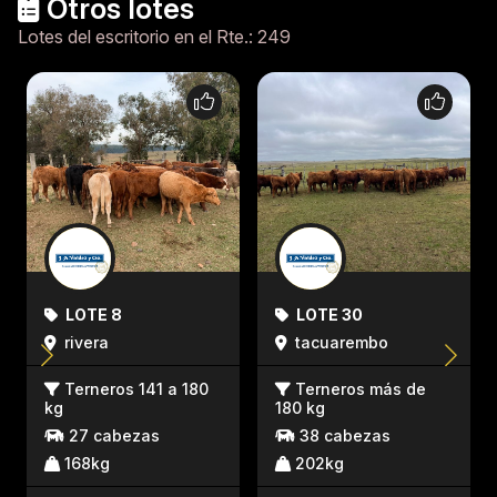
Otros lotes
Lotes del escritorio en el Rte.: 249
LOTE 8
LOTE 30
rivera
tacuarembo
Terneros 141 a 180
Terneros más de
kg
180 kg
27 cabezas
38 cabezas
168kg
202kg