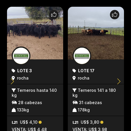
LOTE 3
LOTE 17
rocha
rocha
Terneros hasta 140
Terneros 141 a 180
kg
kg
28 cabezas
31 cabezas
133kg
178kg
U$$ 4,10
U$$ 3,80
VENTA: U$$ 4,48
VENTA: U$$ 3,98