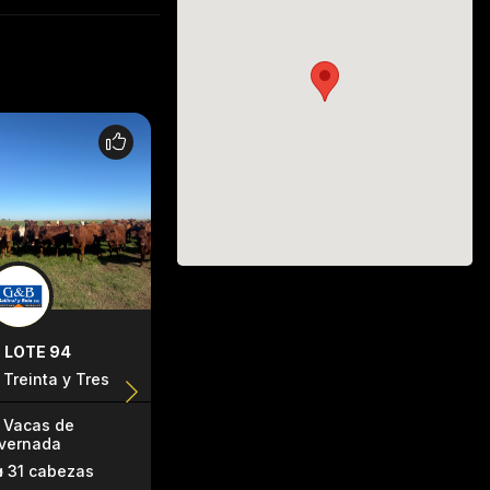
LOTE 94
LOTE 99
LOTE 118
Treinta y Tres
lavalleja
rocha
Vacas de
Vacas de
Terneras
nvernada
invernada
29 cabez
31 cabezas
34 cabezas
149kg