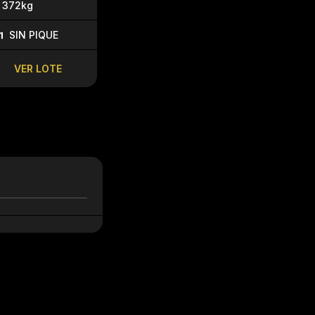
372kg
350kg
U$$ 3,5
SIN PIQUE
U$$ 2,20
VENTA: U$$ 
VENTA: U$$ 2,40
VER LOTE
VER LO
VER LOTE