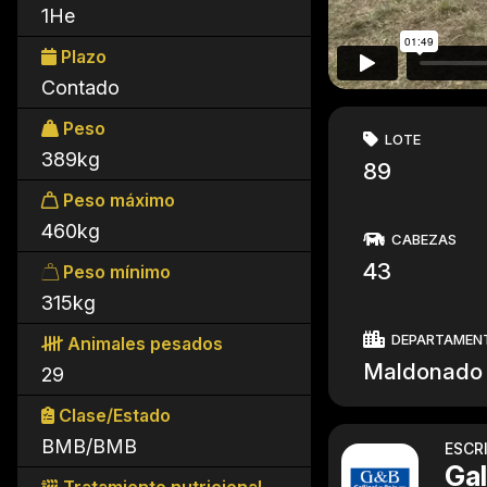
1He
Plazo
Contado
Peso
LOTE
389kg
89
Peso máximo
460kg
CABEZAS
43
Peso mínimo
315kg
DEPARTAMEN
Animales pesados
Maldonado
29
Clase/Estado
BMB/BMB
ESCR
Gal