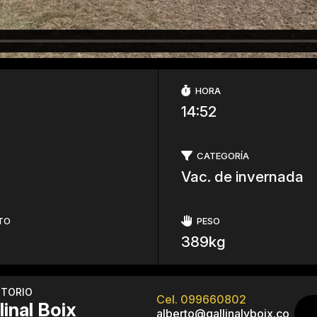
HORA
14:52
CATEGORÍA
Vac. de invernada
TO
PESO
389kg
ITORIO
Cel. 099660802
linal Boix
alberto@gallinalyboix.co