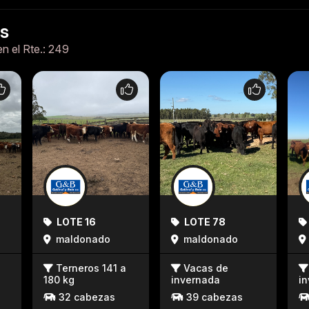
es
en el Rte.: 249
LOTE 16
LOTE 78
maldonado
maldonado
Terneros 141 a
Vacas de
180 kg
invernada
i
32 cabezas
39 cabezas