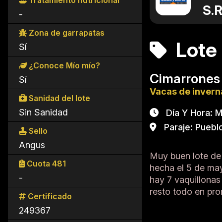
Tratamiento nutricional
S.R
-
Zona de garrapatas
Lote
Sí
¿Conoce Mío mío?
Cimarrones
Sí
Vacas de inver
Sanidad del lote
Sin Sanidad
Día Y Hora: Ma
Paraje: Pueblo
Sello
Angus
Muy buen lote de
Cuota 481
hecha el 5 de ma
-
hay 7 vaquillonas
resto todo en pr
Certificado
249367