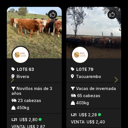
LOTE 63
LOTE 79
Rivera
Tacuarembo
Novillos más de 3
Vacas de invernada
años
65 cabezas
23 cabezas
403kg
450kg
U$$ 2,28
U$$ 2,80
VENTA: U$$ 2,40
VENTA: U$$ 2,87