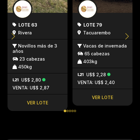
LOTE 63
LOTE 79
Rivera
Tacuarembo
Novillos más de 3
Vacas de invernada
años
65 cabezas
23 cabezas
403kg
450kg
U$$ 2,28
U$$ 2,80
VENTA: U$$ 2,40
VENTA: U$$ 2,87
VER LOTE
VER LOTE