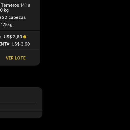
Terneros 141 a
Terneros hasta
Holando y
0 kg
140 kg
Ho
22 cabezas
25 cabezas
27 cabez
175kg
125kg
163kg
U$$ 3,80
U$$ 4,10
U$$ 2,4
ENTA: U$$ 3,98
VENTA: U$$ 4,62
VENTA: U$$ 
VER LOTE
VER LOTE
VER LO