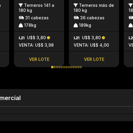
a
Terneros 141 a
Terneros más de
180 kg
180 kg
18
31 cabezas
36 cabezas
178kg
189kg
U$$ 3,80
U$$ 3,80
VENTA: U$$ 3,98
VENTA: U$$ 4,00
V
VER LOTE
VER LOTE
mercial