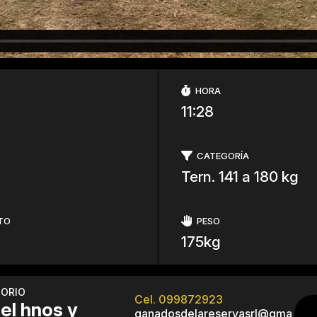
HORA
11:28
CATEGORÍA
Tern. 141 a 180 kg
TO
PESO
175kg
TORIO
Cel. 099872923
iel hnos y
ganadosdelareservasrl@gma