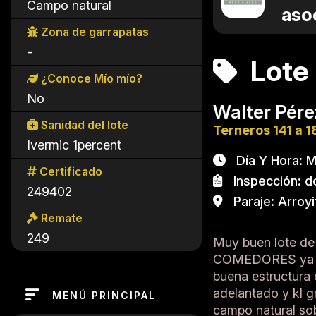
Campo natural
aso
Zona de garrapatas
-
Lote
¿Conoce Mío mío?
No
Walter Pére
Sanidad del lote
Terneros 141 a 1
Ivermic 1percent
Día Y Hora: Ma
Certificado
Inspección: do
249402
Paraje: Arroyi
Remate
249
Muy buen lote de
COMEDORES ya hac
buena estructura 
adelantado y kl g
MENÚ PRINCIPAL
campo natural so