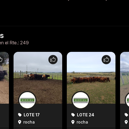
es
en el Rte.: 249
LOTE 17
LOTE 24
rocha
rocha